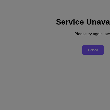
Service Unava
지원
서비스
문의
Please try again late
대한민국(KR)
Reload
Deutschland (Deutsch)
España (Español)
France (Français)
Italia (Italiano)
English
日本 (日本語)
대한민국(KR)
Latinoamérica (Español)
Brasil (Português)
台灣 (繁體中文)
United Kingdom (English)
Australia (English)
Asia Pacific (English)