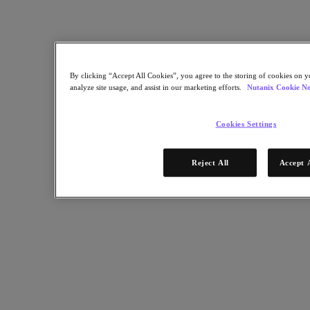
Nutanix Data Lens
Nutanix Enterprise AI
성공적 배포를 위한 요소
Nutanix Move
By clicking “Accept All Cookies”, you agree to the storing of cookies on y
하드웨어 플랫폼
analyze site usage, and assist in our marketing efforts.
Nutanix Cookie No
소프트웨어 옵션
Community Edition
Sizer 구성 추정기
Cookies Settings
X-Ray 성능 및 신뢰성 테스트
LCM 전체 스택 업데이트 매니저
Insights 지원 자동화
Reject All
Accept 
솔루션
솔루션
주요 솔루션
에이전틱 AI
통합 플랫폼 관리
VMware 대체 방안
쿠버네티스 플랫폼