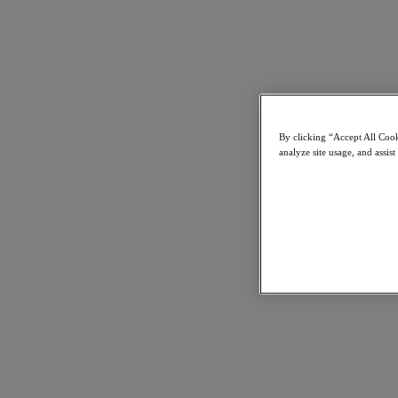
資料庫即服務
熱門應用程式
Citrix 虛擬應用程式和桌面
終端使用者運算
應用程式
By clicking “Accept All Cook
analyze site usage, and assist
AI/ML
熱門產業
汽車
金融服務
政府與教育
醫療保健業
法律
製造業
媒體與娛樂
零售業
服務供應商