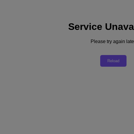
Service Unava
支援
服務
Please try again late
聯絡我們
台灣 (繁體中文)
Reload
Deutschland (Deutsch)
España (Español)
France (Français)
Italia (Italiano)
English
日本 (日本語)
대한민국(KR)
Latinoamérica (Español)
Brasil (Português)
台灣 (繁體中文)
United Kingdom (English)
Australia (English)