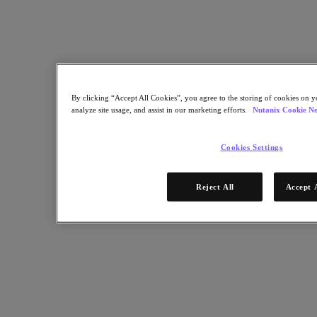
資料庫即服務
熱門應用程式
Citrix 虛擬應用程式和桌面
終端使用者運算
By clicking “Accept All Cookies”, you agree to the storing of cookies on y
應用程式
analyze site usage, and assist in our marketing efforts.
Nutanix Cookie No
AI/ML
熱門產業
Cookies Settings
汽車
Reject All
Accept 
金融服務
政府與教育
醫療保健業
法律
製造業
媒體與娛樂
零售業
服務供應商