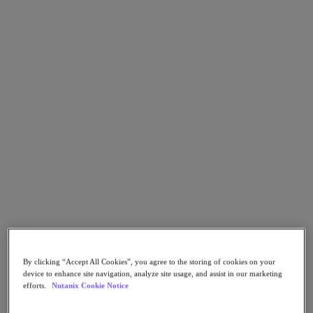
Escritórios remotos e filiais (ROBO) e de borda
(edge)
Continuidade de negócios e recuperação de
desastres
Segurança
Principais aplicações
Citrix Virtual Apps & Desktops
Microsoft SQL Server
Oracle
Principais indústrias
Automotivo
Educação
Governo Federal
Serviços financeiros
Saúde
Mercado jurídico
Indústria de manufatura
Mídia e entretenimento
By clicking “Accept All Cookies”, you agree to the storing of cookies on your
Varejo
device to enhance site navigation, analyze site usage, and assist in our marketing
Prestadores de serviço
efforts.
Nutanix Cookie Notice
Governos estaduais e municipais
Parceiros