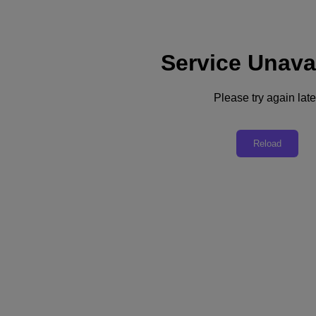
Service Unava
Suporte
Serviços
Fale conosco
Please try again late
Brasil (Português)
Deutschland (Deutsch)
Reload
España (Español)
France (Français)
Italia (Italiano)
English
日本 (日本語)
대한민국(KR)
Latinoamérica (Español)
Brasil (Português)
台灣 (繁體中文)
United Kingdom (English)
Australia (English)
Asia Pacific (English)