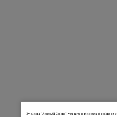
Nutanix Disaster Recovery
Nutanix Flow
Nutanix Cloud Clusters (NC2)
Nutanix Government Cloud Clusters (GC2)
NCI with External Storage
Nutanix Database Service
Nutanix Kubernetes® Platform
Nutanix Kubernetes® Platform
Nutanix Data Services for Kubernetes
클라우드 네이티브 AOS
Multicloud Kubernetes
Nutanix Cloud Manager
Nutanix Cloud Manager
Intelligent Operations
Self-Service
Cost Governance
Security Central
Nutanix Unified Storage
Nutanix Unified Storage
Files Storage
Objects Storage
By clicking “Accept All Cookies”, you agree to the storing of cookies on y
Volumes Block Storage