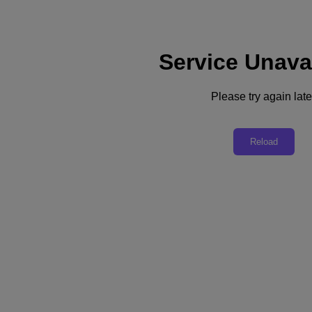
Service Unava
지원
서비스
문의
Please try again late
대한민국(KR)
Reload
Deutschland (Deutsch)
España (Español)
France (Français)
Italia (Italiano)
English
日本 (日本語)
대한민국(KR)
Latinoamérica (Español)
Brasil (Português)
台灣 (繁體中文)
United Kingdom (English)
Australia (English)
Asia Pacific (English)