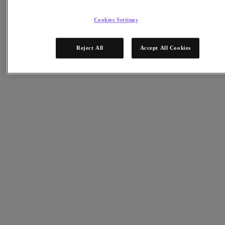
공급망 복원력
플랫폼
Cookies Settings
비즈니스 연속성 및 재해 복구
Reject All
Accept All Cookies
비즈니스 크리티컬 앱
클라우드 네이티브
디지털 주권
원격 오피스 및 지사(ROBO) 그리고 엣지
하이브리드 멀티클라우드
애플리케이션을 클라우드로 마이그레이션
프라이빗 클라우드
기업 보안
지속 가능성과 IT
데이터베이스
DBaaS(Database-as-a-Service)
엔드 유저 컴퓨팅(VDI 및 DaaS)
Citrix
엔드 유저 컴퓨팅
애플리케이션