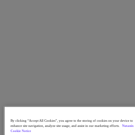
Nutanix Data Lens
Nutanix Enterprise AI
성공적 배포를 위한 요소
Nutanix Move
하드웨어 플랫폼
소프트웨어 옵션
Community Edition
Sizer 구성 추정기
X-Ray 성능 및 신뢰성 테스트
LCM 전체 스택 업데이트 매니저
Insights 지원 자동화
솔루션
솔루션
주요 솔루션
에이전틱 AI
통합 플랫폼 관리
By clicking “Accept All Cookies”, you agree to the storing of cookies on your device to
enhance site navigation, analyze site usage, and assist in our marketing efforts.
Nutanix
VMware 대체 방안
Cookie Notice
쿠버네티스 플랫폼