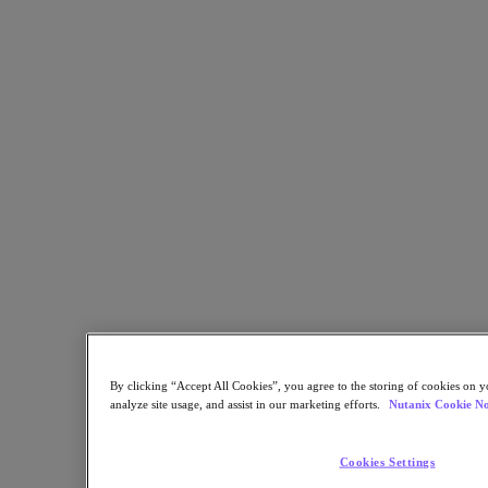
Nutanix Cloud Clusters (NC2)
Nutanix Government Cloud Clusters (GC2)
NCI with External Storage
Nutanix Database Service
Nutanix Kubernetes® Platform
Nutanix Kubernetes® Platform
Nutanix Data Services for Kubernetes
Cloud Native AOS
Multicloud Kubernetes
Nutanix Cloud Manager
Nutanix Cloud Manager
Intelligent Operations
Self-Service
Cost Governance
Security Central
Nutanix Unified Storage
Nutanix Unified Storage
By clicking “Accept All Cookies”, you agree to the storing of cookies on y
Files Storage
analyze site usage, and assist in our marketing efforts.
Nutanix Cookie No
Objects Storage
Volumes Block Storage
Nutanix Data Lens
Cookies Settings
Nutanix Enterprise AI