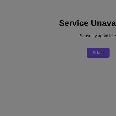
Service Unava
支援
服務
Please try again late
聯絡我們
台灣 (繁體中文)
Reload
Deutschland (Deutsch)
España (Español)
France (Français)
Italia (Italiano)
English
日本 (日本語)
대한민국(KR)
Latinoamérica (Español)
Brasil (Português)
台灣 (繁體中文)
United Kingdom (English)
Australia (English)