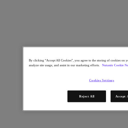
Objects Storage
Volumes Block Storage
Nutanix Data Lens
Nutanix Enterprise AI
成功部署必備
Nutanix Move
硬體平台
更多軟體選項
Community Edition
Sizer 配置估算器
By clicking “Accept All Cookies”, you agree to the storing of cookies on y
analyze site usage, and assist in our marketing efforts.
Nutanix Cookie No
X-Ray 效能與可靠性測試
LCM 全堆疊更新管理器
Insights 支援自動化
Cookies Settings
解決方案
Reject All
Accept 
解決方案
關鍵解決方案
代理型 AI