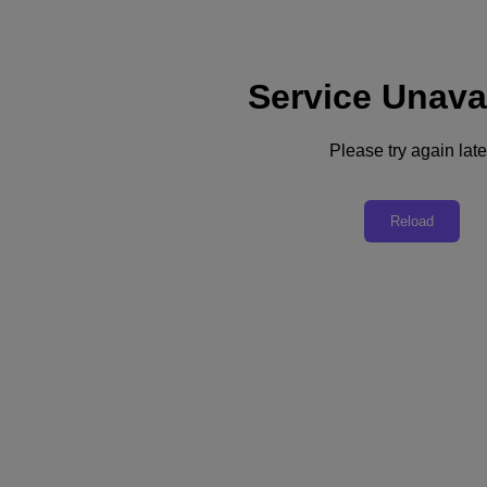
Service Unava
支援
服務
Please try again late
聯絡我們
台灣 (繁體中文)
Reload
Deutschland (Deutsch)
España (Español)
France (Français)
Italia (Italiano)
English
日本 (日本語)
대한민국(KR)
Latinoamérica (Español)
Brasil (Português)
台灣 (繁體中文)
United Kingdom (English)
Australia (English)