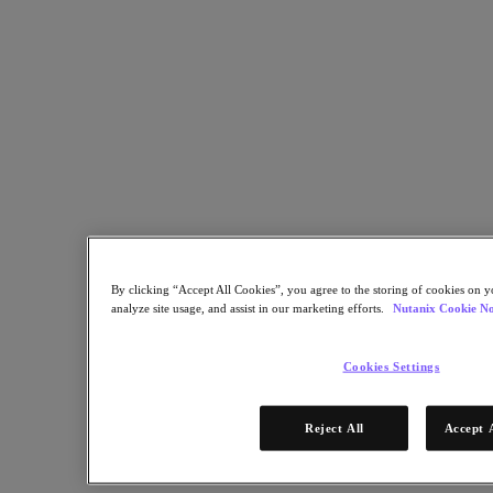
Objects Storage
Volumes Block Storage
Nutanix Data Lens
Nutanix Enterprise AI
成功部署必備
Nutanix Move
硬體平台
更多軟體選項
Community Edition
Sizer 配置估算器
X-Ray 效能與可靠性測試
LCM 全堆疊更新管理器
By clicking “Accept All Cookies”, you agree to the storing of cookies on y
Insights 支援自動化
analyze site usage, and assist in our marketing efforts.
Nutanix Cookie No
解決方案
Cookies Settings
解決方案
關鍵解決方案
Reject All
Accept 
代理型 AI