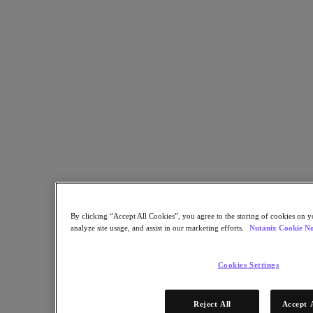
資料庫即服務
熱門應用程式
Citrix 虛擬應用程式和桌面
終端使用者運算
應用程式
AI/ML
熱門產業
汽車
金融服務
政府與教育
By clicking “Accept All Cookies”, you agree to the storing of cookies on y
醫療保健業
analyze site usage, and assist in our marketing efforts.
Nutanix Cookie No
法律
製造業
Cookies Settings
媒體與娛樂
零售業
Reject All
Accept 
服務供應商