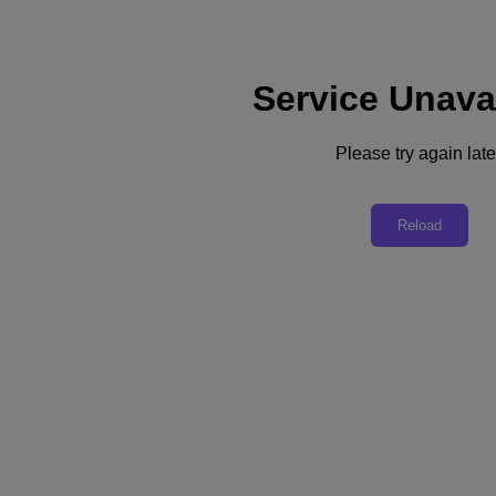
Service Unava
支援
服務
Please try again late
聯絡我們
台灣 (繁體中文)
Reload
Deutschland (Deutsch)
España (Español)
France (Français)
Italia (Italiano)
English
日本 (日本語)
대한민국(KR)
Latinoamérica (Español)
Brasil (Português)
台灣 (繁體中文)
United Kingdom (English)
Australia (English)