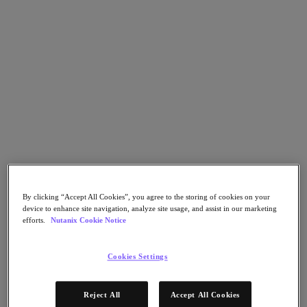
Nutanix Disaster Recovery
Nutanix Flow
Nutanix Cloud Clusters (NC2)
Nutanix Government Cloud Clusters (GC2)
NCI with External Storage
Nutanix Database Service
Nutanix Kubernetes® Platform
Nutanix Kubernetes® Platform
Nutanix Data Services for Kubernetes
클라우드 네이티브 AOS
Multicloud Kubernetes
Nutanix Cloud Manager
Nutanix Cloud Manager
Intelligent Operations
By clicking “Accept All Cookies”, you agree to the storing of cookies on your
Self-Service
device to enhance site navigation, analyze site usage, and assist in our marketing
Cost Governance
efforts.
Nutanix Cookie Notice
Security Central
Nutanix Unified Storage
Cookies Settings
Nutanix Unified Storage
Files Storage
Objects Storage
Reject All
Accept All Cookies
Volumes Block Storage