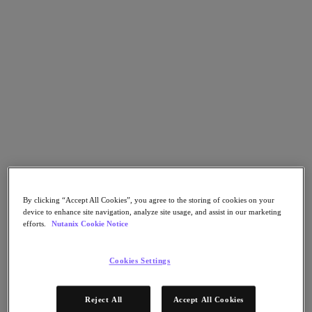
Nutanix Cloud Clusters (NC2)
Nutanix Government Cloud Clusters (GC2)
NCI with External Storage
Nutanix Database Service
Nutanix Kubernetes® Platform
Nutanix Kubernetes® Platform
Nutanix Data Services for Kubernetes
Cloud Native AOS
Multicloud Kubernetes
Nutanix Cloud Manager
Nutanix Cloud Manager
Intelligent Operations
Self-Service
Cost Governance
By clicking “Accept All Cookies”, you agree to the storing of cookies on your
Security Central
device to enhance site navigation, analyze site usage, and assist in our marketing
Nutanix Unified Storage
efforts.
Nutanix Cookie Notice
Nutanix Unified Storage
Files Storage
Cookies Settings
Objects Storage
Volumes Block Storage
Nutanix Data Lens
Reject All
Accept All Cookies
Nutanix Enterprise AI