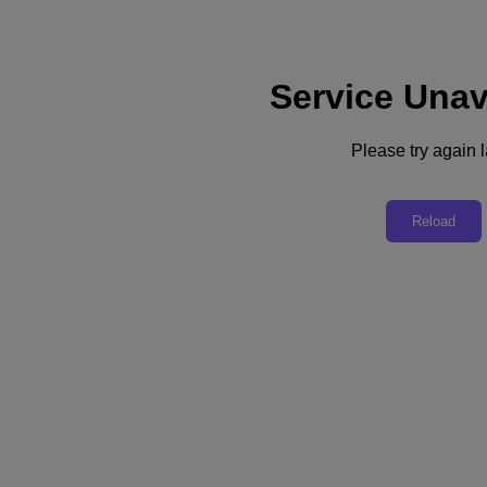
Service Unav
Support
Services
Contact Us
Please try again l
United Kingdom (English)
Deutschland (Deutsch)
Reload
España (Español)
France (Français)
Italia (Italiano)
English
日本 (日本語)
대한민국(KR)
Latinoamérica (Español)
Brasil (Português)
台灣 (繁體中文)
United Kingdom (English)
Australia (English)
Asia Pacific (English)