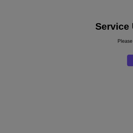
Service
Support
Services
Contact Us
Please 
Asia Pacific (English)
Deutschland (Deutsch)
España (Español)
France (Français)
Italia (Italiano)
English
日本 (日本語)
대한민국(KR)
Latinoamérica (Español)
Brasil (Português)
台灣 (繁體中文)
United Kingdom (English)
Australia (English)
Asia Pacific (English)