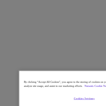
氏が出演しているように見えます。実際、あらゆる有名人が
ディープフェイクの対象とされています。
有名人のディープフェイクは、楽しく愉快なものになりがち
ですが、そのような信じ込ませるコンテンツを作成する能力
は、笑い事ではない重大な疑問や懸念を引き起こします。デ
ィープフェイクは本物とほとんど見分けがつかないため、批
評家たちは、間違った人物の言動が描かれた場合、例えばビ
ジネスパーソンが株主に嘘のニュースを伝えたり、政治家が
嘘の宣戦布告をしたりした場合、どのような影響が出るかを
考えています。そう考えると、このようなデマはやがて危険
なもの、あるいは致命的なものにさえなりかねないと言わざ
るを得ません。
誤報や偽情報を広める可能性は現実のものとなっています。
実際、最近、詐欺で告発された元クリプト幹部である FTX
創設者 Sam Bankman-Fried 氏の
ディープフェイク動画
がツイ
By clicking “Accept All Cookies”, you agree to the storing of cookies on y
ッターで共有され、金銭を盗む目的でユーザーに「賠償金」
analyze site usage, and assist in our marketing efforts.
Nutanix Cookie No
を支払うことが提案されました。
Cookies Settings