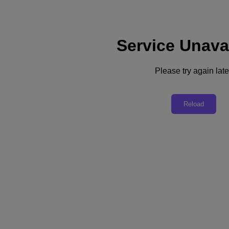
Service Unava
Subscribe
ニュース
Please try again late
テクノロジー
ビジネス
インダストリー
Reload
プロファイル
ポッドキャスト
動画
SUBSCRIBE
Thanks for Subscribing!
テクノロジー
データサイエンティストはどのようにサイバー空間でディープフェイクと
戦うのか