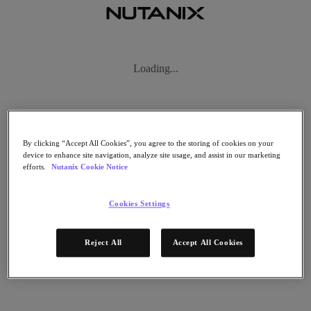
Subscribe
Loading...
ニュース
テクノロジー
ビジネス
インダストリー
プロファイル
By clicking “Accept All Cookies”, you agree to the storing of cookies on your
device to enhance site navigation, analyze site usage, and assist in our marketing
ポッドキャスト
efforts.
Nutanix Cookie Notice
動画
SUBSCRIBE
Cookies Settings
Thanks for Subscribing!
Reject All
Accept All Cookies
動画
フィルターをクリア