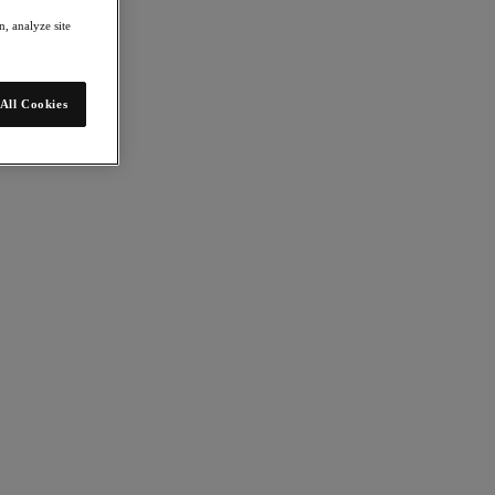
, analyze site
All Cookies
os de aplicações que agregam valor aos negócios