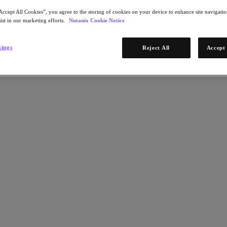
Accept All Cookies”, you agree to the storing of cookies on your device to enhance site navigation
ist in our marketing efforts.
Nutanix Cookie Notice
tings
Reject All
Accept 
empo à infraestrutura e alocar mais tempo (e orçamento) para os serviç