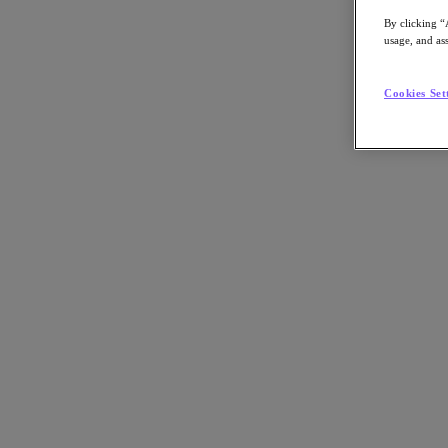
Compartilhar no LinkedIn
By clicking “
usage, and ass
Cookies Set
Com frequência cada vez maior, o ramo de TI precisa dedicar menos t