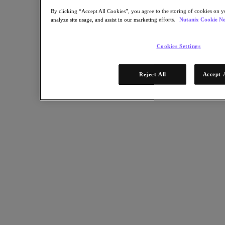
By clicking “Accept All Cookies”, you agree to the storing of cookies on y
STEP 1 OF 2
analyze site usage, and assist in our marketing efforts.
Nutanix Cookie No
Cookies Settings
Fill in to get the Material
* Required information
Reject All
Accept 
Endereço
Continue
STEP 2 OF 2
We just need a few more details.
* Required information
Nome
Sobrenome
Cargo