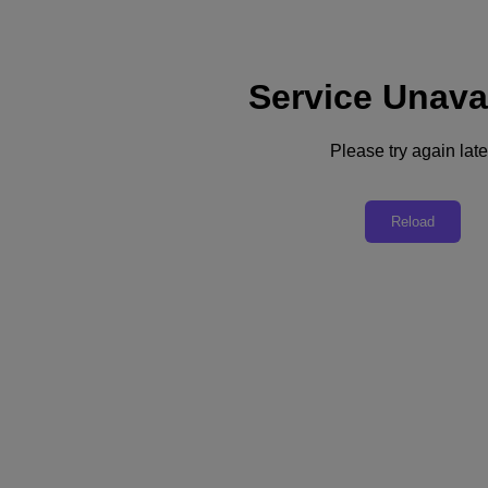
Service Unava
Please try again late
Crie sua nuvem híbrida com a Nutanix e a AWS
Reload
Comece sua avaliação gratuita de 30 dias do Nutanix Cloud Clusters
(NC2). Conecte seu Nutanix Private Cloud à AWS e migre
aplicações entre nuvens facilmente, sem alteração de código.
Mobilidade perfeita de aplicações
Gerenciamento unificado de infraestrutura
Otimize os custos da nuvem
Crie uma nuvem híbrida em menos de
uma hora