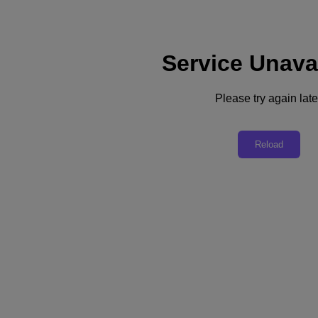
Service Unava
Please try again late
Modernize seu banco de
Reload
dados com a simplicidade da
nuvem, do seu jeito