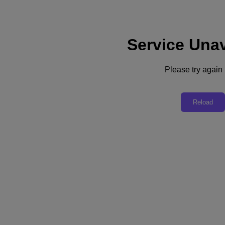
Service Unav
Subscribe
ニュース
Please try again l
テクノロジー
ビジネス
インダストリー
Reload
プロファイル
ポッドキャスト
動画
SUBSCRIBE
Thanks for Subscribing!
ニュース
クラウドベンダーの再編で IT レジリエンスが注目される