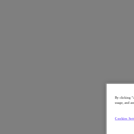
Torna alle risorse
Telebit fa un salto nel futuro, trovando scal
Scarica il PDF
Condividi
Condividi
By clicking “
usage, and ass
Copia link
Invia tramite email
Cookies Set
Condividi su X
Condividi su Facebook