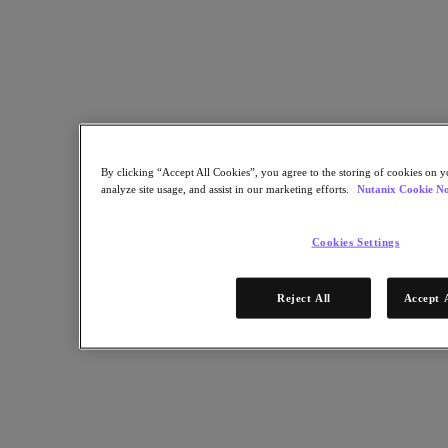
expérience utilisateur, une meilleure productivité, une plus grande
agilité opérationnelle, un risque réduit et un meilleur retour sur
investissement.
Téléchargez l'eBook !
By clicking “Accept All Cookies”, you agree to the storing of cookies on y
analyze site usage, and assist in our marketing efforts.
Nutanix Cookie No
Cookies Settings
Reject All
Accept 