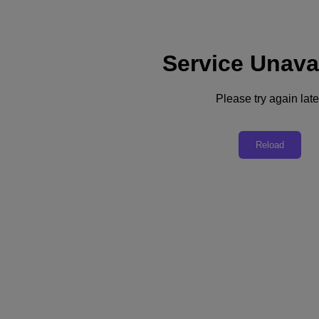
Service Unava
Please try again late
La reprise après sinistre dans les règles
Reload
de l'art : moderniser la reprise après
sinistre d'entreprise avec le cloud public :
Un guide à destination des clients Nutanix
Le top 10 des questions et leurs réponses