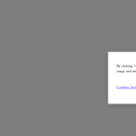
Rapport d'analystes
By clicking “
Nutanix à nouveau désigné Visionnaire
usage, and ass
dans le Magic Quadrant™ 2022 de Gartner® pour les sy
Cookies Set
stockage objet
Téléchargez votre exemplaire gratuit du Magic Quadrant™ 2022 de Ga
en activité sur le marché en pleine évolution du stockage de données n
Dans ce document, vous trouverez :