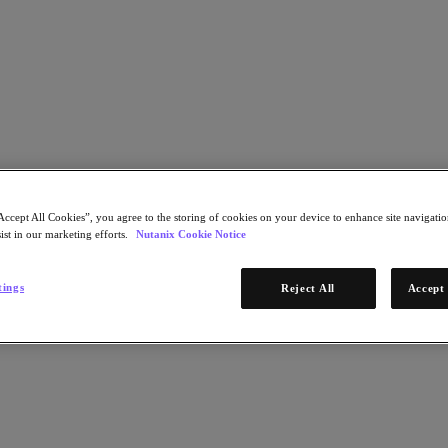
En savoir plus
ÉTAPE 1 sur 2
Accept All Cookies”, you agree to the storing of cookies on your device to enhance site navigation
ist in our marketing efforts.
Nutanix Cookie Notice
Télécharger mai
stèmes de fichiers distribués et le
tings
Reject All
Accept 
* Information obli
rtner® pour obtenir une évaluation des fournisseurs
Adresse e-mail
on structurées.
Continuer
ÉTAPE 2 sur 2