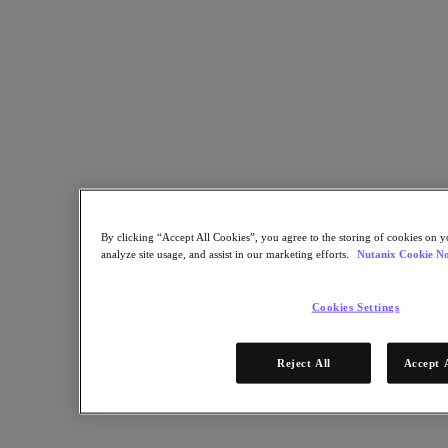
By clicking “Accept All Cookies”, you agree to the storing of cookies on y
analyze site usage, and assist in our marketing efforts.
Nutanix Cookie No
Cookies Settings
透過 Nutanix，你可以對現代化和打造未來導向的 IT 基礎架構
充滿信心。Nutanix 使客戶能夠充分利用目前的投資，並無縫
擴展以實現長期成功和增長。無論是執行關鍵業務應用程式和
Reject All
Accept 
資料庫，還是推出新服務，我們集結最佳技術的解決方案都能
提供更臻完善的靈活性、擴充性、效率、成本效益和內建型資
料保護功能。