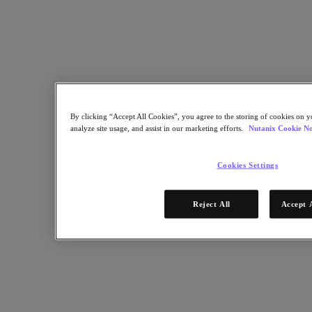
By clicking “Accept All Cookies”, you agree to the storing of cookies on y
analyze site usage, and assist in our marketing efforts.
Nutanix Cookie No
AI 不該讓你頭痛，它應該幫你加速前進。
現在，很多企業都在談 AI，但真正落地卻充滿挑戰：複雜的
Cookies Settings
部署、昂貴的資源、難以擴展的架構。這份資訊圖會告訴你，
其實 AI 可以像其他工作負載一樣簡單運行。
Reject All
Accept 
下載本篇資源後你將會了解：
如何把 AI 輕鬆整合到現有環境
降低成本與風險的實用方法
讓 IT 團隊專注創新的關鍵技巧