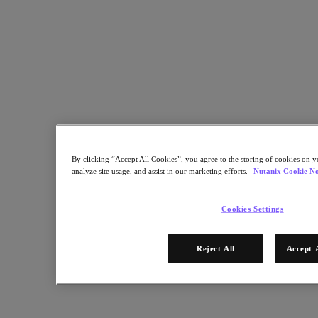
By clicking “Accept All Cookies”, you agree to the storing of cookies on y
analyze site usage, and assist in our marketing efforts.
Nutanix Cookie No
dbInsights 已經完成了你尋覓已久的研究——歡迎瞭解為何企
業期望能獲得雲端控制面板所承諾的維運簡化、標準化和敏捷
Cookies Settings
性。
儘管對公用雲端的採用有所增長，但許多組織仍有無法輕易遷
Reject All
Accept 
移到公用雲端的資料和應用程式。對於資料庫，後端應用程式
的相互依存程度等因素促使組織尋求一種折衷辦法：找到能現
代化資料資產的解決方案，既能利用雲端控制面板的維運效
率，又不會因將系統遷移至公用雲端而造成中斷。