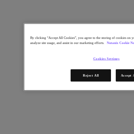
By clicking “Accept All Cookies”, you agree to the storing of cookies on y
analyze site usage, and assist in our marketing efforts.
Nutanix Cookie No
Cookies Settings
クラウド移⾏における課題
Nutanixのアプローチ ハイブリッドマルチクラウド
Reject All
Accept 
導⼊効果
導入事例
さらに詳しく
ステップ 1／2
ダウンロード