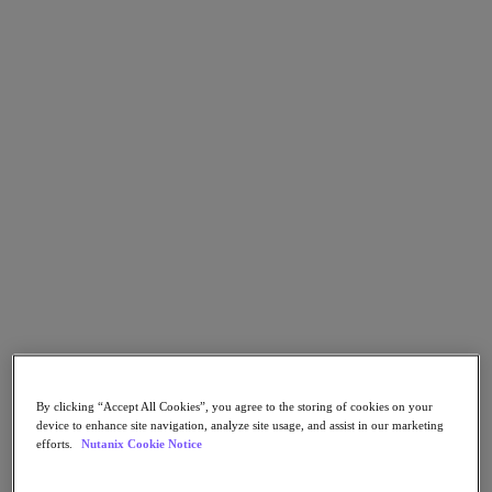
Report degli analisti
Trasforma le operazioni di database con
Nutanix e HPE
By clicking “Accept All Cookies”, you agree to the storing of cookies on your
device to enhance site navigation, analyze site usage, and assist in our marketing
efforts.
Nutanix Cookie Notice