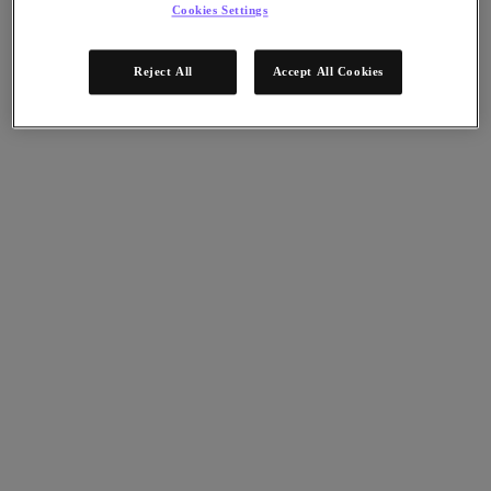
Cookies Settings
Reject All
Accept All Cookies
Questa informativa degli analisti esamina le criticità che aziende e
organizzazioni IT devono affrontare. Mostra inoltre come soluzioni
quali Nutanix Era su HPE GreenLake per i database possono aiutare