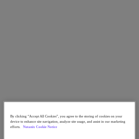
tanto ahora como en el futuro.
Gestione el procesamiento, almacenamiento y redes desde una
vista única con operaciones mediante un solo clic.
¡Pruebe la plataforma ahora mismo! ¡No necesita hardware,
configuración, o descargar nada!
Categoría
Cloud Native
Infraestructura De Nube
Gestión De La Nube
COMIENCE LA PRUEBA
Utilice Chrome, Microsoft Edge o Firefox para disfrutar de la mejor
experiencia
Desarrollado por: Intel® Xeon®
By clicking “Accept All Cookies”, you agree to the storing of cookies on your
device to enhance site navigation, analyze site usage, and assist in our marketing
efforts.
Nutanix Cookie Notice