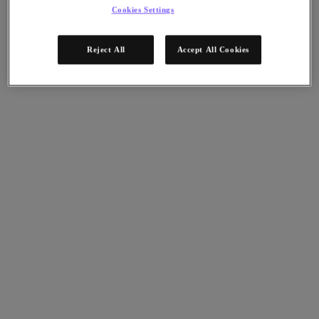
Cookies Settings
Reject All
Accept All Cookies
Inicio
New! Run Applications On Nutanix With Azure Native Services
AHV
NC2 Azure
NC2
Self Service
AOS
Intelligent Operations
Experience the simplicity of extending your enterprise IT to the
public cloud.
Inicio
COMIENCE LA PRUEBA
4 h de sesión