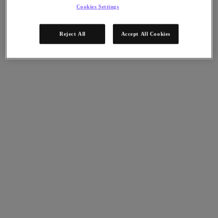
Cookies Settings
Reject All
Accept All Cookies
Inicio
¡Novedad! Ejecute Aplicaciones En Nutanix Con Azure Native Services
AHV
NC2 Azure
NC2
Self Service
AOS
Intelligent Operations
Compruebe lo fácil que resulta ampliar la TI de su empresa a la nube
pública.
Inicio
COMIENCE LA PRUEBA
4 hr session