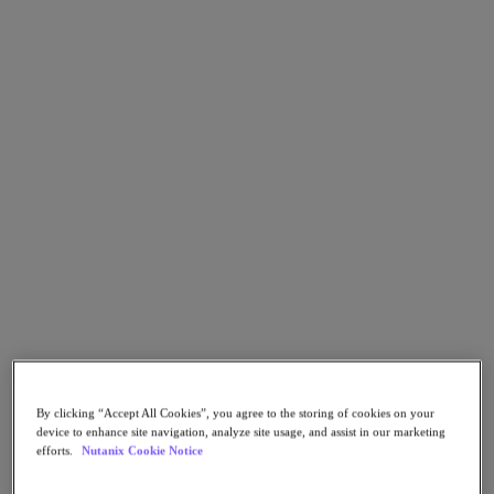
tanto ahora como en el futuro.
Gestione el procesamiento, el almacenamiento y las redes
desde una vista única con operaciones mediante un solo clic.
¡Pruebe la plataforma ahora mismo! ¡No necesita hardware ni
configuración, ni le hará falta descargarse nada!
Category
Cloud Native
Infraestructura De Nube
Gestión De La Nube
COMIENCE LA PRUEBA
Utilice Chrome, Microsoft Edge o Firefox para disfrutar de la mejor
experiencia
Desarrollado por: Intel® Xeon®
By clicking “Accept All Cookies”, you agree to the storing of cookies on your
device to enhance site navigation, analyze site usage, and assist in our marketing
efforts.
Nutanix Cookie Notice