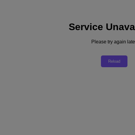
Service Unava
Please try again late
Zurück zu Ressourcen
Lungmetall
Reload
PDF herunterladen
Teilen
Teilen
Link kopieren
Per E-Mail senden
Auf X teilen
Auf Facebook teilen