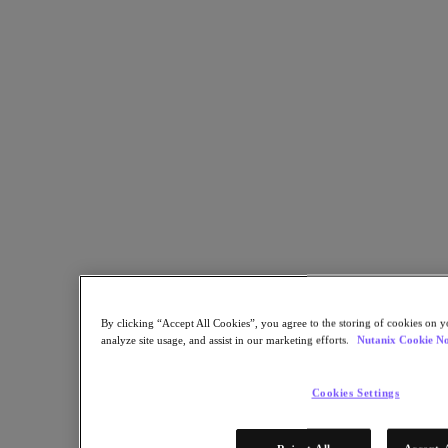
Zurück zu Ressourcen
Lungmetall
Teilen
Link kopieren
Per E-Mail senden
Auf X teilen
Auf Facebook teilen
Auf LinkedIn teilen
By clicking “Accept All Cookies”, you agree to the storing of cookies on y
analyze site usage, and assist in our marketing efforts.
Nutanix Cookie No
Cookies Settings