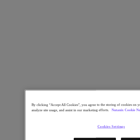
瞭解更多
第 1 步
立即造訪！
By clicking “Accept All Cookies”, you agree to the storing of cookies on y
analyze site usage, and assist in our marketing efforts.
Nutanix Cookie No
* 必填資訊
電子郵件地址
Cookies Settings
繼續