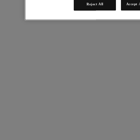
Reject All
Accept 
第 2 步
我們只需要一些資訊。
* 必填資訊
名字
姓氏
職稱
工作職能
電話
公司名稱
國家
州