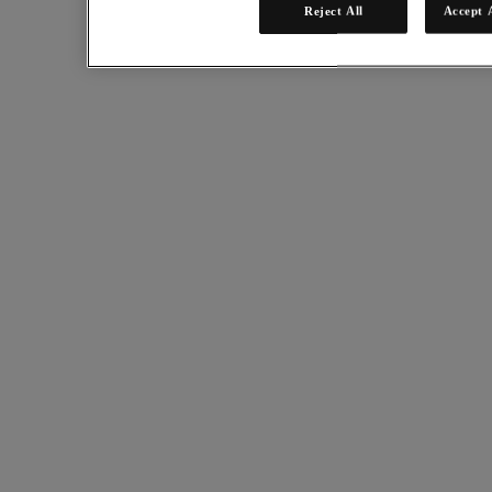
Reject All
Accept 
* 必填資訊
電子郵件地址
繼續
第 2 步
我們只需要一些資訊。
* 必填資訊
名字
姓氏
職稱
工作職能
電話