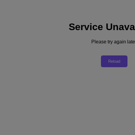
Service Unava
Please try again late
返回資源
Reload
《Nutanix 五大方法， 讓你的 IT 營運經
得住未來考驗》
下載 PDF
分享
分享
複製連結