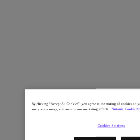
隨著技術變革步伐加速及人工智慧重要性日益提升，你的 IT
基礎架構必須具備以下支援能力
瞭解更多
By clicking “Accept All Cookies”, you agree to the storing of cookies on y
analyze site usage, and assist in our marketing efforts.
Nutanix Cookie No
第 1 步
Cookies Settings
立即造訪！