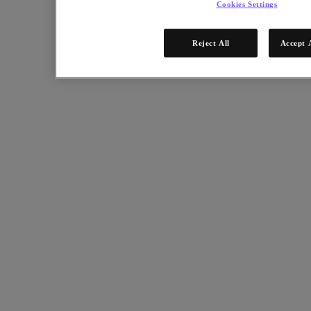
Cookies Settings
解決方案架構
合作夥伴
Reject All
Accept 
合作夥伴
合作夥伴網絡
尋找合作夥伴
技術聯盟
系統整合商
OEM 合作
諮詢合作夥伴
培訓課程供應商
經銷商合作夥伴
服務供應商
還沒成為合作夥伴？
成為合作夥伴
已經是合作夥伴？