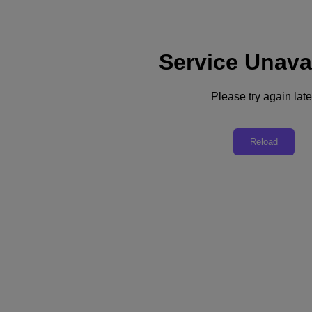
Service Unava
支援
服務
Please try again late
聯絡我們
台灣 (繁體中文)
Reload
Deutschland (Deutsch)
España (Español)
France (Français)
Italia (Italiano)
English
日本 (日本語)
대한민국(KR)
Latinoamérica (Español)
Brasil (Português)
台灣 (繁體中文)
United Kingdom (English)
Australia (English)