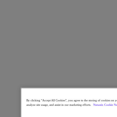
資料庫即服務
熱門應用程式
Citrix 虛擬應用程式和桌面
終端使用者運算
應用程式
AI/ML
熱門產業
汽車
金融服務
政府與教育
醫療保健業
法律
製造業
By clicking “Accept All Cookies”, you agree to the storing of cookies on y
媒體與娛樂
analyze site usage, and assist in our marketing efforts.
Nutanix Cookie No
零售業
服務供應商