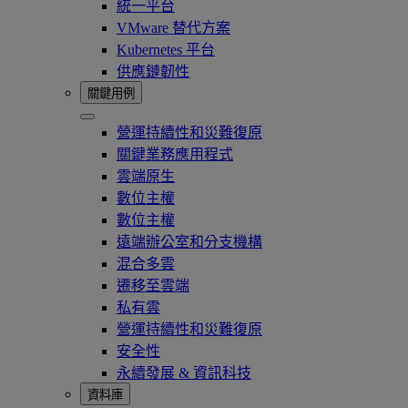
統一平台
VMware 替代方案
Kubernetes 平台
供應鏈韌性
關鍵用例
營運持續性和災難復原
關鍵業務應用程式
雲端原生
數位主權
數位主權
遠端辦公室和分支機構
混合多雲
遷移至雲端
私有雲
營運持續性和災難復原
安全性
永續發展 & 資訊科技
資料庫