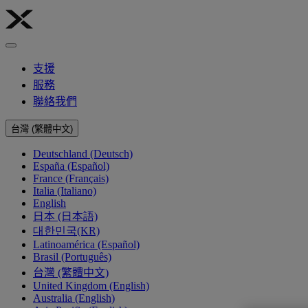
支援
服務
聯絡我們
台灣 (繁體中文)
Deutschland (Deutsch)
España (Español)
France (Français)
Italia (Italiano)
English
日本 (日本語)
대한민국(KR)
Latinoamérica (Español)
Brasil (Português)
台灣 (繁體中文)
United Kingdom (English)
Australia (English)