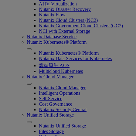
AHV Virtualization
Nutanix Disaster Recovery
Nutanix Flow
Nutanix Cloud Clusters (NC2)
Nutanix Government Cloud Clusters (GC2)
NCI with External Storage
Nutanix Database Service
Nutanix Kubernetes® Platform
Nutanix Kubernetes® Platform
Nutanix Data Services for Kubernetes
雲端原生 AOS
Multicloud Kubernetes
Nutanix Cloud Manager
Nutanix Cloud Manager
Intelligent Operations
Self-Service
Cost Governance
Nutanix Security Central
Nutanix Unified Storage
Nutanix Unified Storage
Files Storage