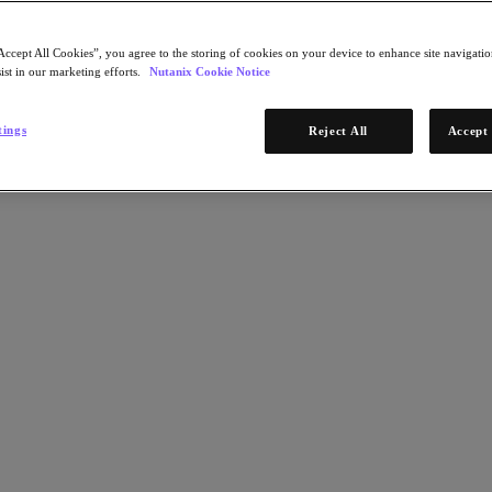
Accept All Cookies”, you agree to the storing of cookies on your device to enhance site navigation
ist in our marketing efforts.
Nutanix Cookie Notice
tings
Reject All
Accept 