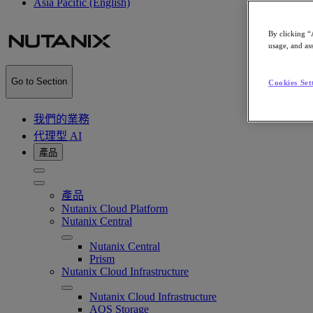
Asia Pacific (English)
By clicking “
usage, and ass
Go to Section
Cookies Set
我們的業務
代理型 AI
產品
產品
Nutanix Cloud Platform
Nutanix Central
Nutanix Central
Prism
Nutanix Cloud Infrastructure
Nutanix Cloud Infrastructure
AOS Storage