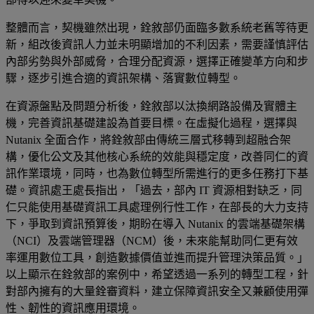
整體而言，契機雖然出現，銓敘部仍面臨多數系統老舊等待更
新，組改後資訊人力並未明顯增加的不利因素，需要謹慎評估
內部劣勢與外部威脅，合理分配資源，選擇正確變革方向和步
驟，逐步引進合適的資訊架構、落實數位轉型。
在資源盤點及問題分析後，銓敘部以汰換網路設備及實體主
機，完善資訊基礎建設為首要目標。在虛擬化過程，選擇與
Nutanix 全面合作，將銓敘部由傳統三層式移轉到超融合架
構，優化公文及其他核心系統的效能與穩定度，改善同仁的資
訊作業環境，同時，也為數位轉型所需進行的更多任務打下基
礎。資訊處王處長指出，「過去，部內 IT 資源相對缺乏，同
仁只能使用基礎資訊工具處理例行性工作，在部長的大力支持
下，爭取到資訊預算後，期盼在導入 Nutanix 的雲端基礎架構
（NCI）及雲端管理器（NCM）後，未來能幫助同仁更有效
率運用數位工具，創造數據價值並進而提升管理決策品質。」
以上顯示在銓敘部的案例中，希望透過一系列的轉型工程，針
對部內擁有的大量銓審資料，建立保障資訊安全又兼顧使用彈
性、韌性的資訊應用環境。