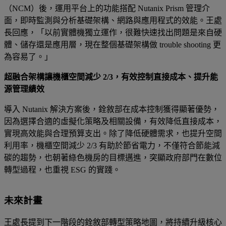
（NCM）後，運用平台上的功能搭配 Nutanix Prism 管理介
面，即時監測與分析基礎架構、網路與應用程式的效能。王處
長回應，「以前實體機獨立運作，很難快速找出問題是來自硬
體、儲存還是應用層，現在整個基礎架構做 trouble shooting 更
為容易了。」
超融合架構讓機櫃空間減少 2/3，有效控制直接成本、提升能
源管理績效
導入 Nutanix 解決方案後，銓敘部在成本控制獲得顯著優勢，
因為選擇合適的虛擬化策略及相關設備，有效降低直接成本，
實現高效能與合理預算支出。除了降低硬體需求，也提升空間
利用率，機櫃空間減少 2/3 有助於節省電力，不僅符合節能減
碳的趨勢，也朝著綠色機房的目標邁進，突顯政府部門在數位
轉型過程，也重視 ESG 的實踐。
未來計畫
王處長提到下一階段的銓敘部轉型策略地圖，將持續升級核心