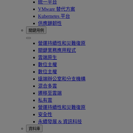
統一平台
VMware 替代方案
Kubernetes 平台
供應鏈韌性
關鍵用例
營運持續性和災難復原
關鍵業務應用程式
雲端原生
數位主權
數位主權
遠端辦公室和分支機構
混合多雲
遷移至雲端
私有雲
營運持續性和災難復原
安全性
永續發展 & 資訊科技
資料庫