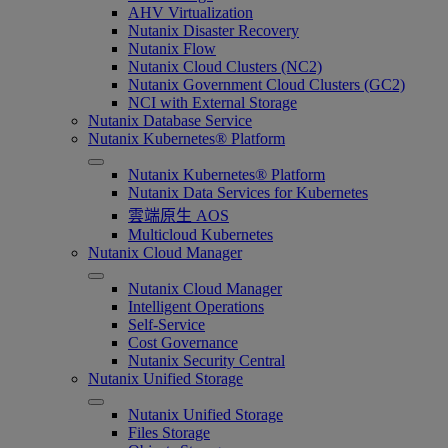
AHV Virtualization
Nutanix Disaster Recovery
Nutanix Flow
Nutanix Cloud Clusters (NC2)
Nutanix Government Cloud Clusters (GC2)
NCI with External Storage
Nutanix Database Service
Nutanix Kubernetes® Platform
Nutanix Kubernetes® Platform
Nutanix Data Services for Kubernetes
雲端原生 AOS
Multicloud Kubernetes
Nutanix Cloud Manager
Nutanix Cloud Manager
Intelligent Operations
Self-Service
Cost Governance
Nutanix Security Central
Nutanix Unified Storage
Nutanix Unified Storage
Files Storage