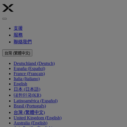
支援
服務
聯絡我們
台灣 (繁體中文)
Deutschland (Deutsch)
España (Español)
France (Français)
Italia (Italiano)
English
日本 (日本語)
대한민국(KR)
Latinoamérica (Español)
Brasil (Português)
台灣 (繁體中文)
United Kingdom (English)
Australia (English)