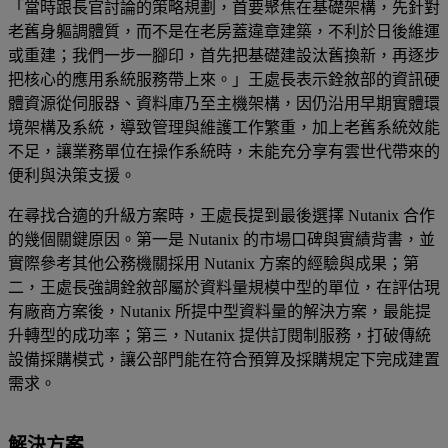
「當時跟長官討論的策略規劃，首要聚焦在基礎架構，先針對
老舊身軀調體質，而不是在老房蓋違章建築，不利於日後維運
或重建；我們一步一腳印，首先把基礎建設汰舊換新，再逐步
把核心的應用系統服務帶上來。」王處長表示銓敘部的資訊硬
體資源從伺服器、資料庫乃至主機架構，因仍沿用早期實體環
境架構及系統，導致管理與維護工作繁重，加上老舊系統效能
不足，讓業務單位在操作系統時，未能充分享有雲世代帶來的
便利與決策支援。
在尋找合適的升級方案時，王處長提到最後選擇 Nutanix 合作
的幾個關鍵原因。第一是 Nutanix 的市場口碑與實績背書，並
實際參考其他公務機關採用 Nutanix 方案的經驗與成果；第
二，王處長強調銓敘部屬於資料量規模中型的單位，在評估現
有廠商方案後，Nutanix 所提中型資料量的解決方案，最能提
升轉型的成功率；第三，Nutanix 提供訂閱制服務，打破傳統
設備採購模式，讓公部門能在符合預算及採購規定下完成建置
需求。
解決方案