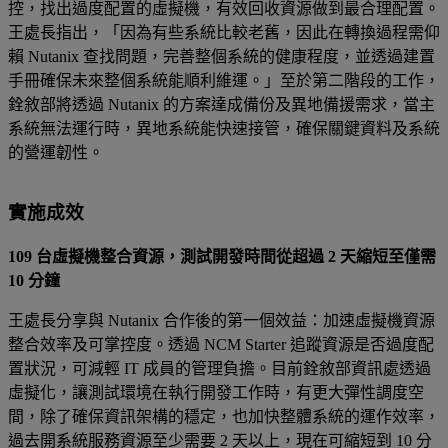
控，找出過度配置的虛擬機，有效回收資源做到最合理配置。
王處長指出，「因為有些系統比較老舊，因此在轉換過程需仰
賴 Nutanix 查找問題，完善整個系統的健康程度，並透過建置
手冊確保未來整個系統能順利維運。」至於第二階段的工作，
銓敘部將透過 Nutanix 的方案達成備份及異地備援需求，當主
系統無法運行時，異地系統能快速接管，確保關鍵資料及系統
的營運韌性。
實施成效
109 台虛擬機整合資源，測試開發時間從超過 2 天縮短至僅需
10 分鐘
王處長分享與 Nutanix 合作後的第一個效益：加速虛擬機資源
整合效率及可掌控度。透過 NCM Starter 追蹤資源是否過度配
置狀況，可減輕 IT 成員的管理負擔。目前銓敘部資訊處透過
虛擬化，讓測試環境在執行開發工作時，有更大彈性調度空
間，除了確保資訊架構的穩定，也加快整體系統的運作效率，
過去開系統服務資源至少需要 2 天以上，現在可縮短到 10 分