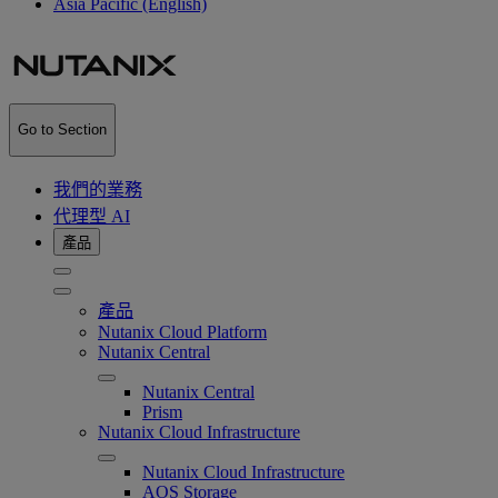
Asia Pacific (English)
Go to Section
我們的業務
代理型 AI
產品
產品
Nutanix Cloud Platform
Nutanix Central
Nutanix Central
Prism
Nutanix Cloud Infrastructure
Nutanix Cloud Infrastructure
AOS Storage