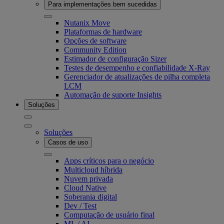
Para implementações bem sucedidas
Nutanix Move
Plataformas de hardware
Opções de software
Community Edition
Estimador de configuração Sizer
Testes de desempenho e confiabilidade X-Ray
Gerenciador de atualizações de pilha completa
LCM
Automação de suporte Insights
Soluções
Soluções
Casos de uso
Apps críticos para o negócio
Multicloud híbrida
Nuvem privada
Cloud Native
Soberania digital
Dev / Test
Computação de usuário final
ML / AI