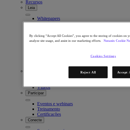
Recursos
Leia
Whitepapers
E-Books
Relatórios de analistas
Histórias dos clientes
By clicking “Accept All Cookies”, you agree to the storing of cookies on y
Glossário
analyze site usage, and assist in our marketing efforts.
Nutanix Cookie No
Resumos das soluções
Notas técnicas
Blog da comunidade .NEXT
Cookies Settings
Blog
Press releases
ASSISTA
Reject All
Accept 
Webinars on-demand
Vídeos
Participar
Eventos e webinars
Treinamento
Certificações
Conecte