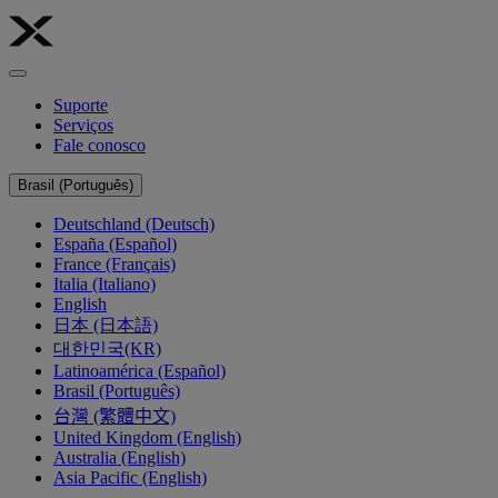
Suporte
Serviços
Fale conosco
Brasil (Português)
Deutschland (Deutsch)
España (Español)
France (Français)
Italia (Italiano)
English
日本 (日本語)
대한민국(KR)
Latinoamérica (Español)
Brasil (Português)
台灣 (繁體中文)
United Kingdom (English)
Australia (English)
Asia Pacific (English)