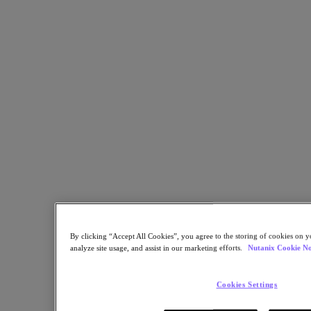
공유
링크 복사
이메일로 보내기
Twitter 공유
Facebook 공유
Linkedin 공유
By clicking “Accept All Cookies”, you agree to the storing of cookies on y
analyze site usage, and assist in our marketing efforts.
Nutanix Cookie No
Cookies Settings