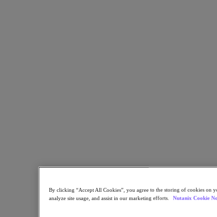
많은 기업에서는 지금까지 각각의 비정형 데이터를 관리하기
위해 개별의 솔루션을 찾았습니다. 이러한 솔루션은 비효율적
인 인프라 사일로와 내재된 복잡성을 야기하며 관리, 배포 및
확장이 어렵습니다.
리소스로 돌아가기
Nutanix Objects™
공유
링크 복사
이메일로 보내기
Twitter 공유
Facebook 공유
Linkedin 공유
By clicking “Accept All Cookies”, you agree to the storing of cookies on y
analyze site usage, and assist in our marketing efforts.
Nutanix Cookie No