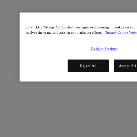
By clicking “Accept All Cookies”, you agree to the storing of cookies on your
analyze site usage, and assist in our marketing efforts.
Nutanix Cookie Notic
Cookies Settings
Reject All
Accept All
제작 및 배송
15일 이내에 주문 제작된 하드웨어를 받을 수 있습니다.*
2020년 7월 17일