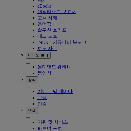
백서
eBooks
애널리스트 보고서
고객 사례
용어집
솔루션 브리프
테크 노트
.NEXT 커뮤니티 블로그
보도 자료
비디오 보기
온디맨드 웨비나
동영상
참석
이벤트 및 웨비나
교육
인증
연결
지원 및 서비스
파트너 포털