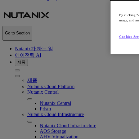
By clicking “
usage, and ass
Go to Section
Cookies Set
Nutanix가 하는 일
에이전틱 AI
제품
제품
Nutanix Cloud Platform
Nutanix Central
Nutanix Central
Prism
Nutanix Cloud Infrastructure
Nutanix Cloud Infrastructure
AOS Storage
AHV Virtualization