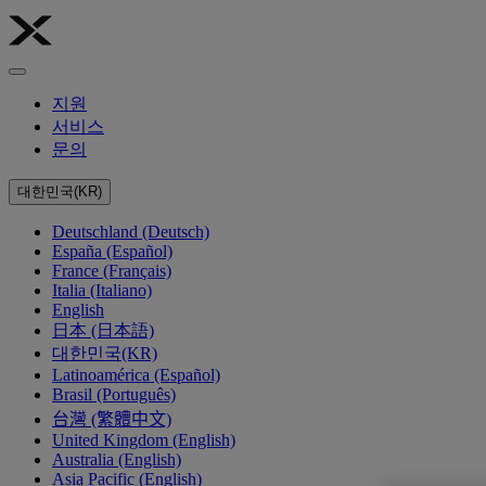
지원
서비스
문의
대한민국(KR)
Deutschland (Deutsch)
España (Español)
France (Français)
Italia (Italiano)
English
日本 (日本語)
대한민국(KR)
Latinoamérica (Español)
Brasil (Português)
台灣 (繁體中文)
United Kingdom (English)
Australia (English)
Asia Pacific (English)