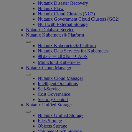
Nutanix Disaster Recovery
Nutanix Flow
Nutanix Cloud Clusters (NC2)
Nutanix Government Cloud Clusters (GC2)
NCI with External Storage
Nutanix Database Service
Nutanix Kubernetes® Platform
Nutanix Kubernetes® Platform
Nutanix Data Services for Kubernetes
클라우드 네이티브 AOS
Multicloud Kubernetes
Nutanix Cloud Manager
Nutanix Cloud Manager
Intelligent Operations
Self-Service
Cost Governance
Security Central
Nutanix Unified Storage
Nutanix Unified Storage
Files Storage
Objects Storage
Volumes Block Storage