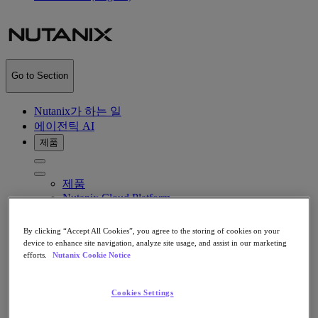
Go to Section
Nutanix가 하는 일
에이전틱 AI
제품
제품
Nutanix Cloud Platform
Nutanix Central
By clicking “Accept All Cookies”, you agree to the storing of cookies on your
Nutanix Central
device to enhance site navigation, analyze site usage, and assist in our marketing
Prism
efforts.
Nutanix Cookie Notice
Nutanix Cloud Infrastructure
Nutanix Cloud Infrastructure
Cookies Settings
AOS Storage
AHV Virtualization