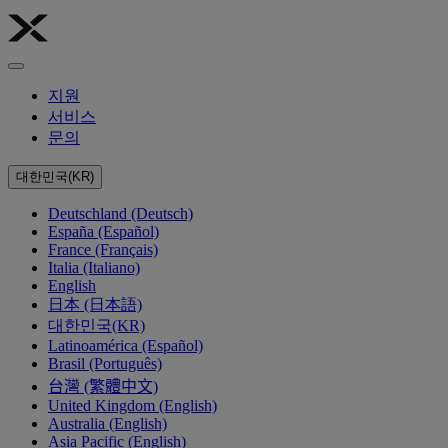
지원
서비스
문의
대한민국(KR)
Deutschland (Deutsch)
España (Español)
France (Français)
Italia (Italiano)
English
日本 (日本語)
대한민국(KR)
Latinoamérica (Español)
Brasil (Português)
台灣 (繁體中文)
United Kingdom (English)
Australia (English)
Asia Pacific (English)