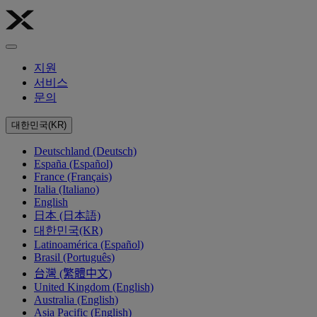
지원
서비스
문의
대한민국(KR)
Deutschland (Deutsch)
España (Español)
France (Français)
Italia (Italiano)
English
日本 (日本語)
대한민국(KR)
Latinoamérica (Español)
Brasil (Português)
台灣 (繁體中文)
United Kingdom (English)
Australia (English)
Asia Pacific (English)