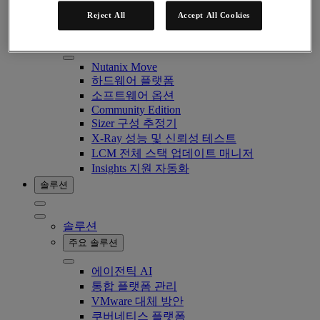
Nutanix Data Lens
Reject All
Accept All Cookies
Nutanix Enterprise AI
성공적 배포를 위한 요소
Nutanix Move
하드웨어 플랫폼
소프트웨어 옵션
Community Edition
Sizer 구성 추정기
X-Ray 성능 및 신뢰성 테스트
LCM 전체 스택 업데이트 매니저
Insights 지원 자동화
솔루션
솔루션
주요 솔루션
에이전틱 AI
통합 플랫폼 관리
VMware 대체 방안
쿠버네티스 플랫폼