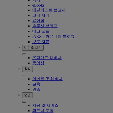
백서
eBooks
애널리스트 보고서
고객 사례
용어집
솔루션 브리프
테크 노트
.NEXT 커뮤니티 블로그
보도 자료
비디오 보기
온디맨드 웨비나
동영상
참석
이벤트 및 웨비나
교육
인증
연결
지원 및 서비스
파트너 포털