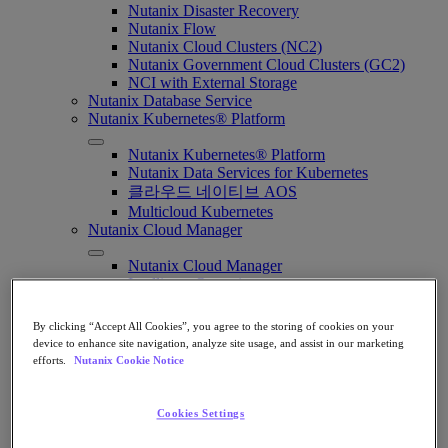
Nutanix Disaster Recovery
Nutanix Flow
Nutanix Cloud Clusters (NC2)
Nutanix Government Cloud Clusters (GC2)
NCI with External Storage
Nutanix Database Service
Nutanix Kubernetes® Platform
Nutanix Kubernetes® Platform
Nutanix Data Services for Kubernetes
클라우드 네이티브 AOS
Multicloud Kubernetes
Nutanix Cloud Manager
Nutanix Cloud Manager
Intelligent Operations
Self-Service
Cost Governance
By clicking “Accept All Cookies”, you agree to the storing of cookies on your
Security Central
device to enhance site navigation, analyze site usage, and assist in our marketing
Nutanix Unified Storage
efforts.
Nutanix Cookie Notice
Nutanix Unified Storage
Files Storage
Cookies Settings
Objects Storage
Volumes Block Storage