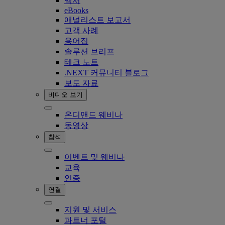
백서
eBooks
애널리스트 보고서
고객 사례
용어집
솔루션 브리프
테크 노트
.NEXT 커뮤니티 블로그
보도 자료
비디오 보기
온디맨드 웨비나
동영상
참석
이벤트 및 웨비나
교육
인증
연결
지원 및 서비스
파트너 포털