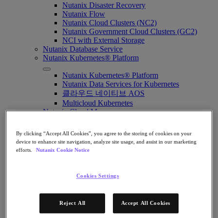
Nutanix Disaster Recovery
Nutanix Flow
Nutanix Cloud Clusters (NC2)
Nutanix Government Cloud Clusters (GC2)
NCI with External Storage
Nutanix Database Service
Nutanix Kubernetes® Platform
Nutanix Kubernetes® Platform
Nutanix Data Services for Kubernetes
클라우드 네이티브 AOS
Multicloud Kubernetes
Nutanix Cloud Manager
Nutanix Cloud Manager
By clicking “Accept All Cookies”, you agree to the storing of cookies on your
Intelligent Operations
device to enhance site navigation, analyze site usage, and assist in our marketing
Self-Service
efforts.
Nutanix Cookie Notice
Cost Governance
Security Central
Nutanix Unified Storage
Cookies Settings
Nutanix Unified Storage
Files Storage
Reject All
Accept All Cookies
Objects Storage
Volumes Block Storage