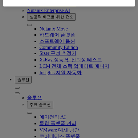
Nutanix Data Lens
Nutanix Enterprise AI
성공적 배포를 위한 요소
Nutanix Move
하드웨어 플랫폼
소프트웨어 옵션
Community Edition
Sizer 구성 추정기
X-Ray 성능 및 신뢰성 테스트
LCM 전체 스택 업데이트 매니저
Insights 지원 자동화
솔루션
솔루션
주요 솔루션
에이전틱 AI
통합 플랫폼 관리
VMware 대체 방안
쿠버네티스 플랫폼