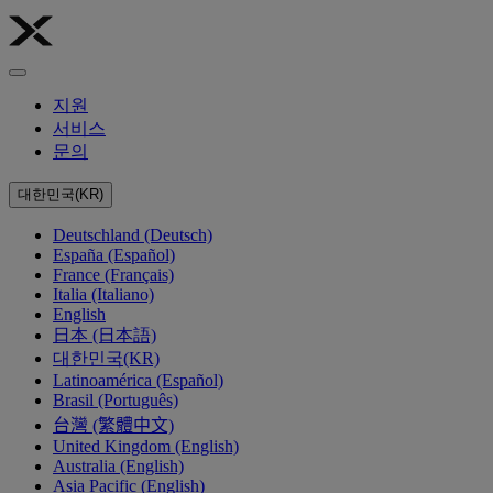
지원
서비스
문의
대한민국(KR)
Deutschland (Deutsch)
España (Español)
France (Français)
Italia (Italiano)
English
日本 (日本語)
대한민국(KR)
Latinoamérica (Español)
Brasil (Português)
台灣 (繁體中文)
United Kingdom (English)
Australia (English)
Asia Pacific (English)