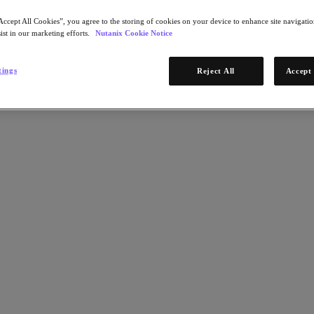
Accept All Cookies”, you agree to the storing of cookies on your device to enhance site navigation
ist in our marketing efforts.
Nutanix Cookie Notice
tings
Reject All
Accept 