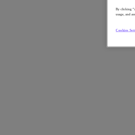
Facebookでシェア
By clicking “
Linkedinでシェア
usage, and ass
Cookies Set