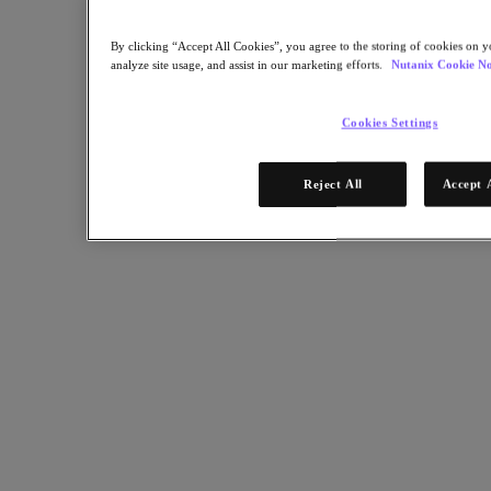
By clicking “Accept All Cookies”, you agree to the storing of cookies on y
analyze site usage, and assist in our marketing efforts.
Nutanix Cookie No
さらに詳しく
Cookies Settings
ステップ 1／2
Reject All
Accept 
アクセスはこちら
※ 必須項目
勤務先メールアドレス
続ける
ステップ 2／2
以下フォームの入力もお願いいたします。