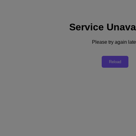
Service Unava
Please try again late
リソースに戻る
Reload
ITリーダーのためのクラウド ネイティ
ブ戦略ガイド
PDFをダウンロード
シェア
シェア
リンクをコピー
メールで送信