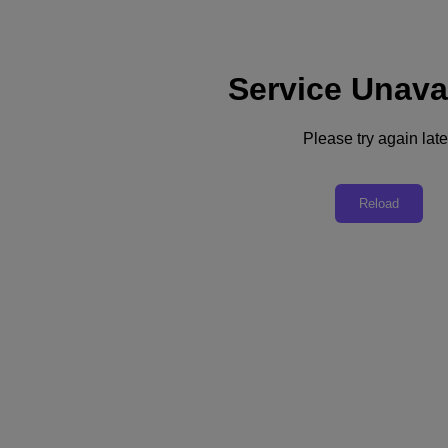
Service Unava
Please try again late
リソースに戻る
Reload
NutanixがVMwareの移行先として優れ
た選択肢となる8つの理由
PDFをダウンロード
シェア
シェア
リンクをコピー
メールで送信