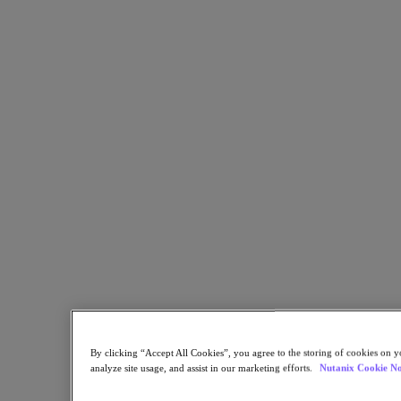
仮想化およびインフラストラクチャーのニーズをVMwareに
依存している組織向けに、Nutanixは 複数のエン ドポイント
をまたいだアプリ実行およびデータ管理を統合プラットフォ
ームで 行うための優れた代替案を提 供しています。
リソースに戻る
NutanixがVMwareの移行先として優れた選択肢となる8つの
理由
シェア
リンクをコピー
メールで送信
By clicking “Accept All Cookies”, you agree to the storing of cookies on y
Xでシェア
analyze site usage, and assist in our marketing efforts.
Nutanix Cookie No
Facebookでシェア
Linkedinでシェア